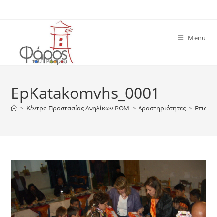
Skip
to
content
Menu
EpKatakomvhs_0001
>
Κέντρο Προστασίας Ανηλίκων ΡΟΜ
>
Δραστηριότητες
>
Επισκέ