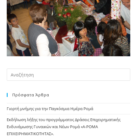
Pre
Es
to
Πρόσφατα Άρθρα
clo
the
Γιορτή μνήμης για την Παγκόσμια Ημέρα Ρομά
sea
pan
Εκδήλωση λήξης του προγράμματος Δράσεις Επιχειρηματικής
Ενδυνάμωσης Γυναικών και Νέων Ρομά «Α-ΡΟΜΑ
ΕΠΙΧΕΙΡΗΜΑΤΙΚΟΤΗΤΑΣ».