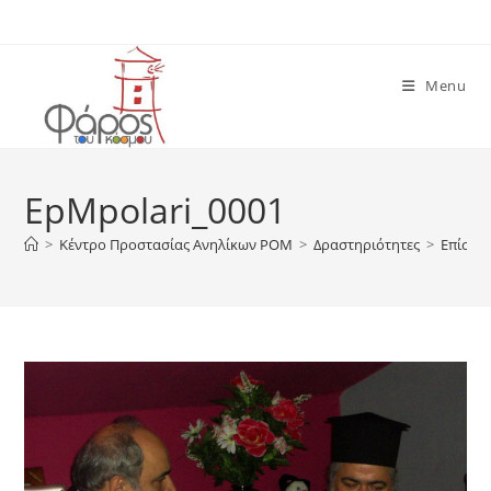
Skip
to
content
Menu
EpMpolari_0001
>
Κέντρο Προστασίας Ανηλίκων ΡΟΜ
>
Δραστηριότητες
>
Επίσκε