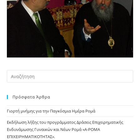
Pre
Es
to
Πρόσφατα Άρθρα
clo
the
Γιορτή μνήμης για την Παγκόσμια Ημέρα Ρομά
sea
pan
Εκδήλωση λήξης του προγράμματος Δράσεις Επιχειρηματικής
Ενδυνάμωσης Γυναικών και Νέων Ρομά «Α-ΡΟΜΑ
ΕΠΙΧΕΙΡΗΜΑΤΙΚΟΤΗΤΑΣ».