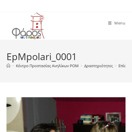
Skip
to
content
Menu
EpMpolari_0001
>
Κέντρο Προστασίας Ανηλίκων ΡΟΜ
>
Δραστηριότητες
>
Επίσκε