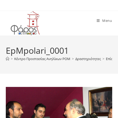
Skip
to
content
Menu
EpMpolari_0001
>
Κέντρο Προστασίας Ανηλίκων ΡΟΜ
>
Δραστηριότητες
>
Επίσκε