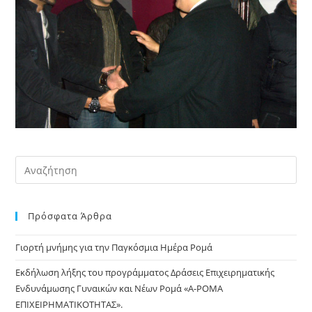
Pre
Es
to
Πρόσφατα Άρθρα
clo
the
Γιορτή μνήμης για την Παγκόσμια Ημέρα Ρομά
sea
pan
Εκδήλωση λήξης του προγράμματος Δράσεις Επιχειρηματικής
Ενδυνάμωσης Γυναικών και Νέων Ρομά «Α-ΡΟΜΑ
ΕΠΙΧΕΙΡΗΜΑΤΙΚΟΤΗΤΑΣ».