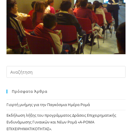
Pre
Es
to
Πρόσφατα Άρθρα
clo
the
Γιορτή μνήμης για την Παγκόσμια Ημέρα Ρομά
sea
pan
Εκδήλωση λήξης του προγράμματος Δράσεις Επιχειρηματικής
Ενδυνάμωσης Γυναικών και Νέων Ρομά «Α-ΡΟΜΑ
ΕΠΙΧΕΙΡΗΜΑΤΙΚΟΤΗΤΑΣ».