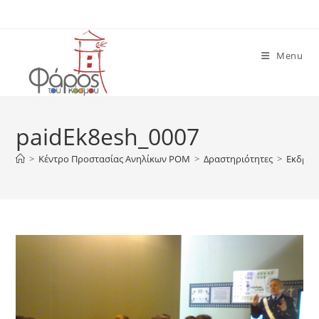
Skip
to
content
Menu
paidEk8esh_0007
>
Κέντρο Προστασίας Ανηλίκων ΡΟΜ
>
Δραστηριότητες
>
Εκδρομ