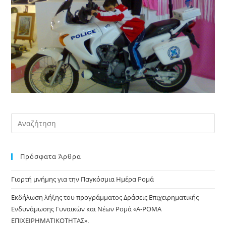
Pre
Es
to
Πρόσφατα Άρθρα
clo
the
Γιορτή μνήμης για την Παγκόσμια Ημέρα Ρομά
sea
pan
Εκδήλωση λήξης του προγράμματος Δράσεις Επιχειρηματικής
Ενδυνάμωσης Γυναικών και Νέων Ρομά «Α-ΡΟΜΑ
ΕΠΙΧΕΙΡΗΜΑΤΙΚΟΤΗΤΑΣ».