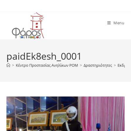
Skip
to
content
Menu
paidEk8esh_0001
>
Κέντρο Προστασίας Ανηλίκων ΡΟΜ
>
Δραστηριότητες
>
Εκδρομ