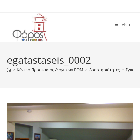
Skip
to
content
Menu
egatastaseis_0002
>
Κέντρο Προστασίας Ανηλίκων ΡΟΜ
>
Δραστηριότητες
>
Εγκατα