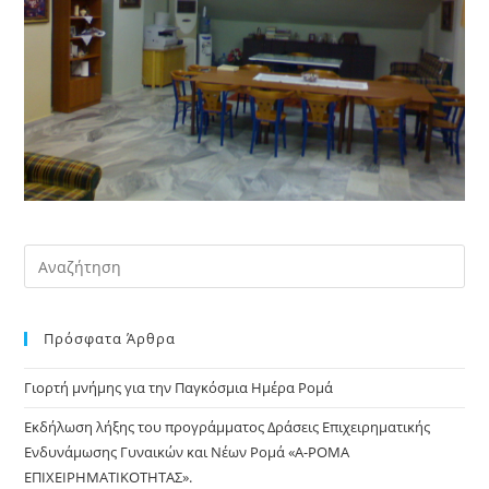
Pre
Es
to
Πρόσφατα Άρθρα
clo
the
Γιορτή μνήμης για την Παγκόσμια Ημέρα Ρομά
sea
pan
Εκδήλωση λήξης του προγράμματος Δράσεις Επιχειρηματικής
Ενδυνάμωσης Γυναικών και Νέων Ρομά «Α-ΡΟΜΑ
ΕΠΙΧΕΙΡΗΜΑΤΙΚΟΤΗΤΑΣ».