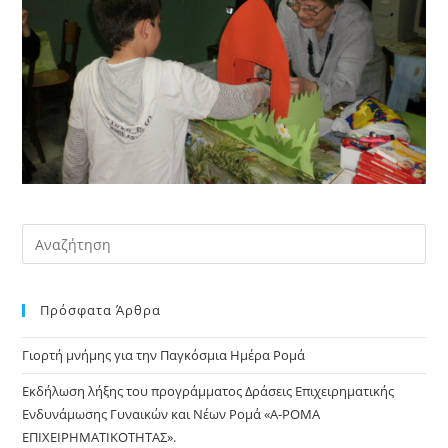
Pre
Es
to
Πρόσφατα Άρθρα
clo
the
Γιορτή μνήμης για την Παγκόσμια Ημέρα Ρομά
sea
pan
Εκδήλωση λήξης του προγράμματος Δράσεις Επιχειρηματικής
Ενδυνάμωσης Γυναικών και Νέων Ρομά «Α-ΡΟΜΑ
ΕΠΙΧΕΙΡΗΜΑΤΙΚΟΤΗΤΑΣ».