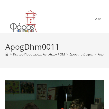
Skip
to
content
Menu
ApogDhm0011
>
Κέντρο Προστασίας Ανηλίκων ΡΟΜ
>
Δραστηριότητες
>
Απογευ