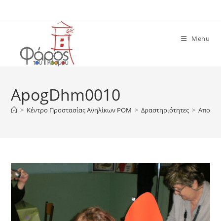
Skip
to
content
Menu
ApogDhm0010
>
Κέντρο Προστασίας Ανηλίκων ΡΟΜ
>
Δραστηριότητες
>
Απογευ