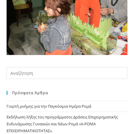
Pre
Es
to
Πρόσφατα Άρθρα
clo
the
Γιορτή μνήμης για την Παγκόσμια Ημέρα Ρομά
sea
pan
Εκδήλωση λήξης του προγράμματος Δράσεις Επιχειρηματικής
Ενδυνάμωσης Γυναικών και Νέων Ρομά «Α-ΡΟΜΑ
ΕΠΙΧΕΙΡΗΜΑΤΙΚΟΤΗΤΑΣ».