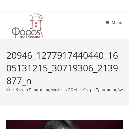
Skip
to
content
Menu
20946_1277917440440_16
05131215_30719306_2139
877_n
>
Κέντρο Προστασίας Ανηλίκων ΡΟΜ
>
Κέντρο Προστασίας Ανηλ