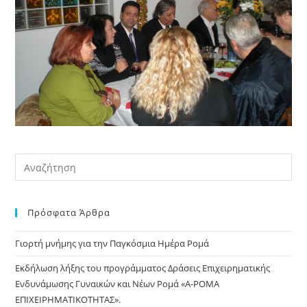
Pre
Es
to
Πρόσφατα Άρθρα
clo
the
Γιορτή μνήμης για την Παγκόσμια Ημέρα Ρομά
sea
pan
Εκδήλωση λήξης του προγράμματος Δράσεις Επιχειρηματικής
Ενδυνάμωσης Γυναικών και Νέων Ρομά «Α-ΡΟΜΑ
ΕΠΙΧΕΙΡΗΜΑΤΙΚΟΤΗΤΑΣ».