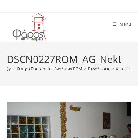
Skip
to
content
Menu
DSCN0227ROM_AG_Nekt
>
Κέντρο Προστασίας Ανηλίκων ΡΟΜ
>
Εκδηλώσεις
>
Χριστουγεν