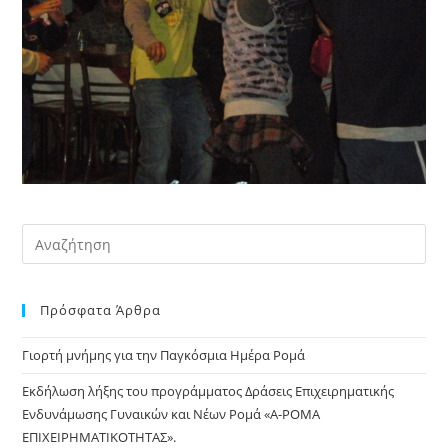
Pre
Es
to
Πρόσφατα Άρθρα
clo
the
Γιορτή μνήμης για την Παγκόσμια Ημέρα Ρομά
sea
pan
Εκδήλωση λήξης του προγράμματος Δράσεις Επιχειρηματικής
Ενδυνάμωσης Γυναικών και Νέων Ρομά «Α-ΡΟΜΑ
ΕΠΙΧΕΙΡΗΜΑΤΙΚΟΤΗΤΑΣ».