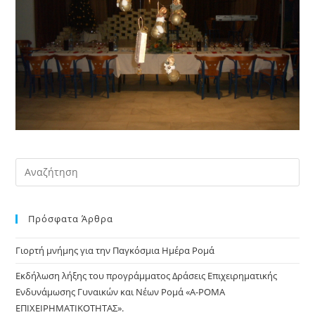
Pre
Es
to
Πρόσφατα Άρθρα
clo
the
Γιορτή μνήμης για την Παγκόσμια Ημέρα Ρομά
sea
pan
Εκδήλωση λήξης του προγράμματος Δράσεις Επιχειρηματικής
Ενδυνάμωσης Γυναικών και Νέων Ρομά «Α-ΡΟΜΑ
ΕΠΙΧΕΙΡΗΜΑΤΙΚΟΤΗΤΑΣ».