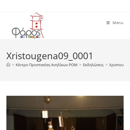
Skip
to
content
Menu
Xristougena09_0001
>
Κέντρο Προστασίας Ανηλίκων ΡΟΜ
>
Εκδηλώσεις
>
Χριστουγεν