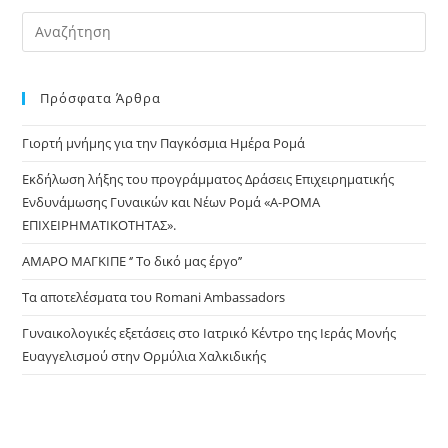
Pre
Es
to
Πρόσφατα Άρθρα
clo
the
Γιορτή μνήμης για την Παγκόσμια Ημέρα Ρομά
sea
pan
Εκδήλωση λήξης του προγράμματος Δράσεις Επιχειρηματικής
Ενδυνάμωσης Γυναικών και Νέων Ρομά «Α-ΡΟΜΑ
ΕΠΙΧΕΙΡΗΜΑΤΙΚΟΤΗΤΑΣ».
ΑΜΑΡΟ ΜΑΓΚΙΠΕ ‘’ Το δικό μας έργο’’
Τα αποτελέσματα του Romani Ambassadors
Γυναικολογικές εξετάσεις στο Ιατρικό Κέντρο της Ιεράς Μονής
Ευαγγελισμού στην Ορμύλια Χαλκιδικής