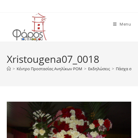
Skip
to
content
Menu
Xristougena07_0018
>
Κέντρο Προστασίας Ανηλίκων ΡΟΜ
>
Εκδηλώσεις
>
Πάσχα στο 