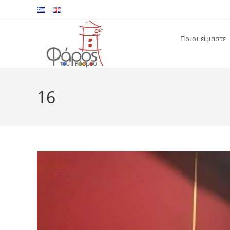
Skip
to
content
Ποιοι είμαστε
16