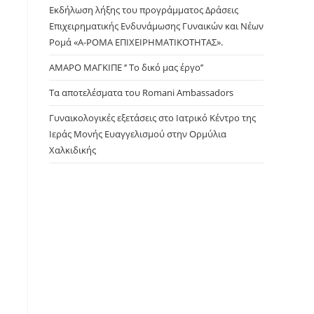
panel.
Εκδήλωση λήξης του προγράμματος Δράσεις
Επιχειρηματικής Ενδυνάμωσης Γυναικών και Νέων
Ρομά «Α-ΡΟΜΑ ΕΠΙΧΕΙΡΗΜΑΤΙΚΟΤΗΤΑΣ».
ΑΜΑΡΟ ΜΑΓΚΙΠΕ ‘’ Το δικό μας έργο’’
Τα αποτελέσματα του Romani Ambassadors
Γυναικολογικές εξετάσεις στο Ιατρικό Κέντρο της
Ιεράς Μονής Ευαγγελισμού στην Ορμύλια
Χαλκιδικής