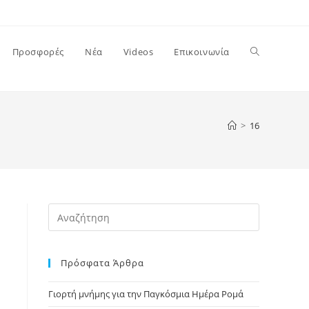
Toggle
Προσφορές
Νέα
Videos
Επικοινωνία
website
>
16
search
Press
Escape
to
Πρόσφατα Άρθρα
close
the
Γιορτή μνήμης για την Παγκόσμια Ημέρα Ρομά
search