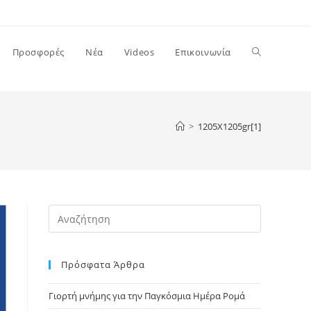
Toggle
Προσφορές
Νέα
Videos
Επικοινωνία
website
>
1205X1205gr[1]
search
Press
Escape
to
Πρόσφατα Άρθρα
close
the
Γιορτή μνήμης για την Παγκόσμια Ημέρα Ρομά
search