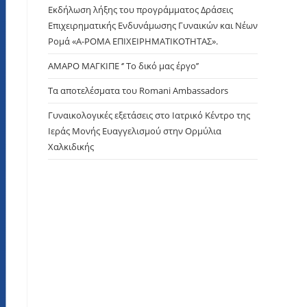
panel.
Εκδήλωση λήξης του προγράμματος Δράσεις
Επιχειρηματικής Ενδυνάμωσης Γυναικών και Νέων
Ρομά «Α-ΡΟΜΑ ΕΠΙΧΕΙΡΗΜΑΤΙΚΟΤΗΤΑΣ».
ΑΜΑΡΟ ΜΑΓΚΙΠΕ ‘’ Το δικό μας έργο’’
Τα αποτελέσματα του Romani Ambassadors
Γυναικολογικές εξετάσεις στο Ιατρικό Κέντρο της
Ιεράς Μονής Ευαγγελισμού στην Ορμύλια
Χαλκιδικής