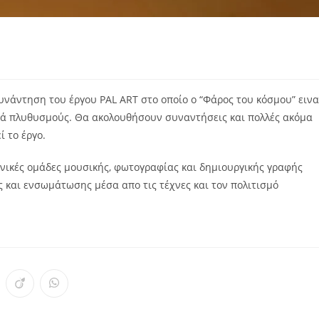
νάντηση του έργου PAL ART στο οποίο ο “Φάρος του κόσμου” εινα
μά πλυθυσμούς. Θα ακολουθήσουν συναντήσεις και πολλές ακόμα
 το έργο.
χνικές ομάδες μουσικής, φωτογραφίας και δημιουργικής γραφής
 και ενσωμάτωσης μέσα απο τις τέχνες και τον πολιτισμό
ens
Opens
Opens
in
in
a
a
w
new
new