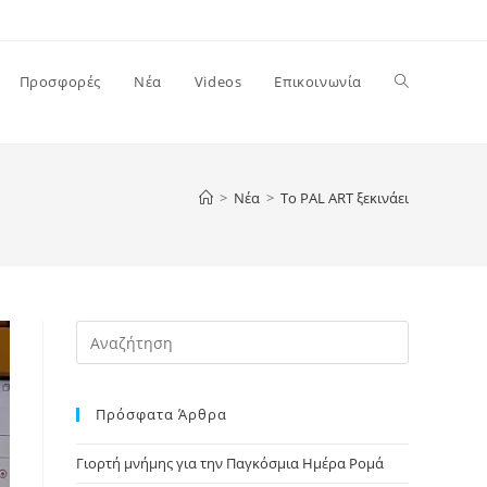
Toggle
Προσφορές
Νέα
Videos
Επικοινωνία
website
>
Νέα
>
To PAL ART ξεκινάει
search
Press
Escape
to
Πρόσφατα Άρθρα
close
the
Γιορτή μνήμης για την Παγκόσμια Ημέρα Ρομά
search