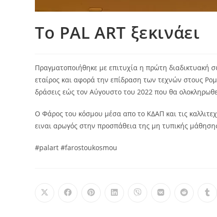
To PAL ART ξεκινάει
Πραγματοποιήθηκε με επιτυχία η πρώτη διαδικτυακή συ
εταίρος και αφορά την επίδραση των τεχνών στους Ρο
δράσεις εώς τον Αύγουστο του 2022 που θα ολοκληρωθεί
Ο Φάρος του κόσμου μέσα απο το ΚΔΑΠ και τις καλλιτε
ειναι αρωγός στην προσπάθεια της μη τυπικής μάθησης
#palart #farostoukosmou
Opens
Opens
Opens
Opens
Opens
Opens
Opens
Op
in
in
in
in
in
in
in
in
a
a
a
a
a
a
a
a
new
new
new
new
new
new
new
ne