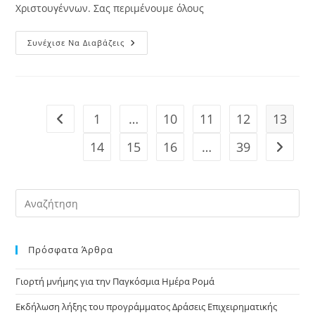
Χριστουγέννων. Σας περιμένουμε όλους
ΓΕΥΜΑ
Συνέχισε Να Διαβάζεις
ΑΓΑΠΗΣ
2018
1
…
10
11
12
13
Go to the previous page
14
15
16
…
39
Go to t
Pre
Es
to
Πρόσφατα Άρθρα
clo
the
Γιορτή μνήμης για την Παγκόσμια Ημέρα Ρομά
sea
pan
Εκδήλωση λήξης του προγράμματος Δράσεις Επιχειρηματικής