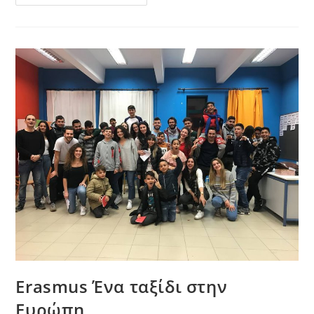
ΥΜΑΘ
Στηρίζει
Τους
Νέους
Της
Βόρειας
Ελλάδας
Erasmus Ένα ταξίδι στην
Ευρώπη