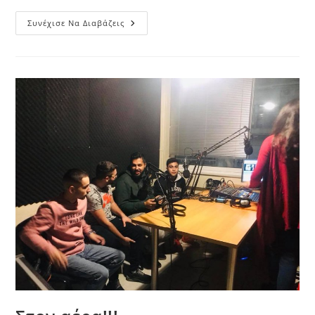
How
Συνέχισε Να Διαβάζεις
Robotics
Are
Transforming
The
Lives
Of
Greece’s
Underprivileged
Kids