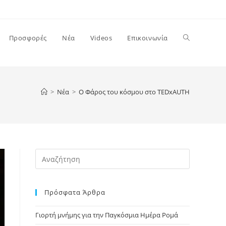
Toggle
Προσφορές
Νέα
Videos
Επικοινωνία
website
>
Νέα
>
O Φάρος του κόσμου στο TEDxAUTH
search
Press
Escape
to
Πρόσφατα Άρθρα
close
the
Γιορτή μνήμης για την Παγκόσμια Ημέρα Ρομά
search