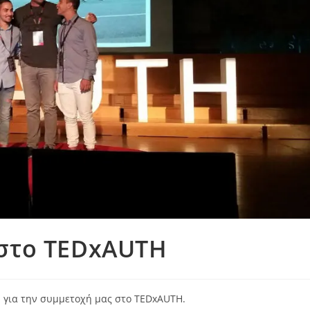
 στο TEDxAUTH
 για την συμμετοχή μας στο TEDxAUTH.