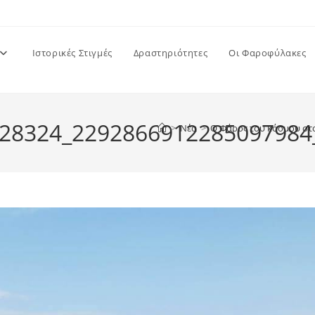
Ιστορικές Στιγμές
Δραστηριότητες
Οι Φαροφύλακες
28324_2292866912285097984
>
Νέα
>
O Φάρος του κόσμου στο 