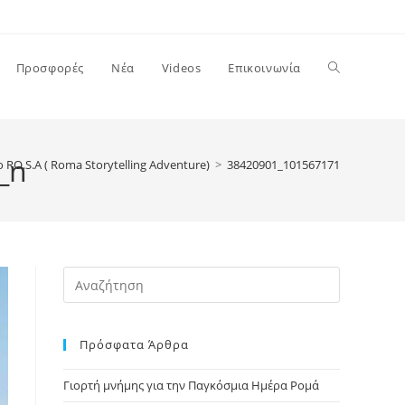
Toggle
Προσφορές
Νέα
Videos
Επικοινωνία
website
_n
RO.S.A ( Roma Storytelling Adventure)
>
38420901_10156717126828324_2
search
Press
Escape
to
Πρόσφατα Άρθρα
close
the
Γιορτή μνήμης για την Παγκόσμια Ημέρα Ρομά
search