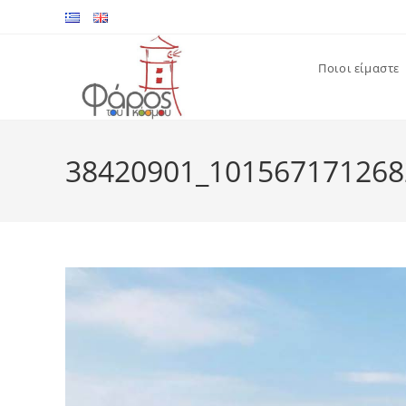
Skip
to
content
Ποιοι είμαστε
38420901_101567171268