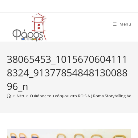
Skip
to
content
Menu
38065453_1015670604111
8324_91377854848130088
96_n
>
Νέα
>
O Φάρος του κόσμου στο RO.S.A ( Roma Storytelling Adven