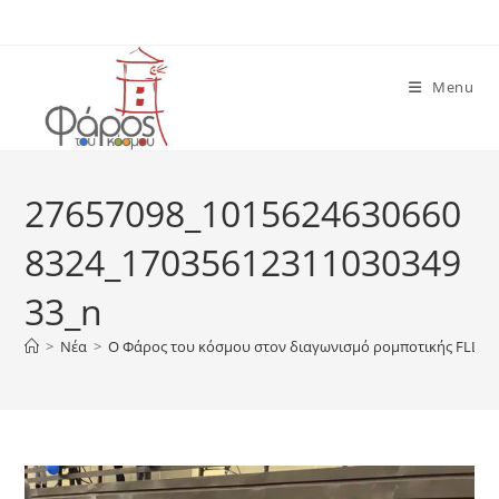
Skip
to
content
Menu
27657098_1015624630660
8324_17035612311030349
33_n
>
Νέα
>
O Φάρος του κόσμου στον διαγωνισμό ρομποτικής FLL G