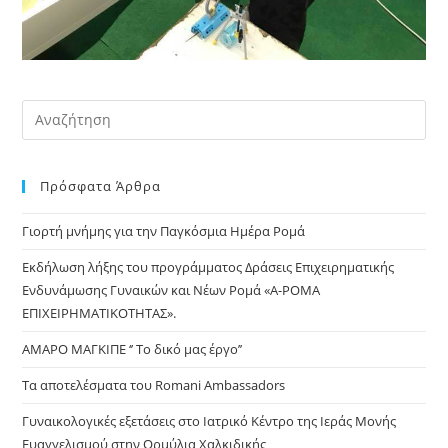
Pre
Es
to
Πρόσφατα Άρθρα
clo
the
Γιορτή μνήμης για την Παγκόσμια Ημέρα Ρομά
sea
pan
Εκδήλωση λήξης του προγράμματος Δράσεις Επιχειρηματικής
Ενδυνάμωσης Γυναικών και Νέων Ρομά «Α-ΡΟΜΑ
ΕΠΙΧΕΙΡΗΜΑΤΙΚΟΤΗΤΑΣ».
ΑΜΑΡΟ ΜΑΓΚΙΠΕ ‘’ Το δικό μας έργο’’
Τα αποτελέσματα του Romani Ambassadors
Γυναικολογικές εξετάσεις στο Ιατρικό Κέντρο της Ιεράς Μονής
Ευαγγελισμού στην Ορμύλια Χαλκιδικής