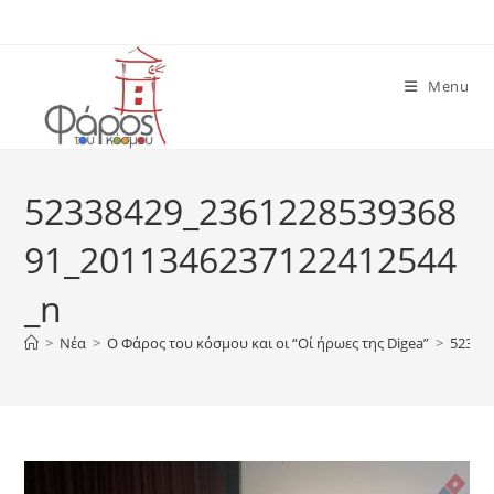
Skip
to
content
Menu
52338429_2361228539368
91_2011346237122412544
_n
>
Νέα
>
O Φάρος του κόσμου και οι “Οί ήρωες της Digea”
>
52338