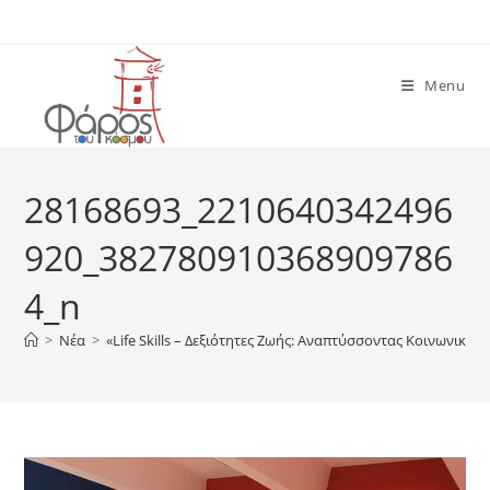
Skip
to
content
Menu
28168693_2210640342496
920_382780910368909786
4_n
>
Νέα
>
«Life Skills – Δεξιότητες Ζωής: Αναπτύσσοντας Κοινωνικού