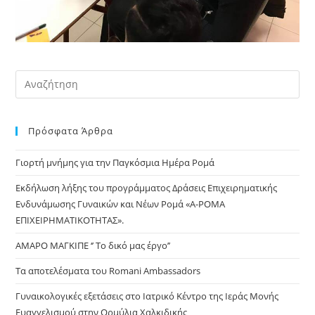
Pre
Es
to
Πρόσφατα Άρθρα
clo
the
Γιορτή μνήμης για την Παγκόσμια Ημέρα Ρομά
sea
pan
Εκδήλωση λήξης του προγράμματος Δράσεις Επιχειρηματικής
Ενδυνάμωσης Γυναικών και Νέων Ρομά «Α-ΡΟΜΑ
ΕΠΙΧΕΙΡΗΜΑΤΙΚΟΤΗΤΑΣ».
ΑΜΑΡΟ ΜΑΓΚΙΠΕ ‘’ Το δικό μας έργο’’
Τα αποτελέσματα του Romani Ambassadors
Γυναικολογικές εξετάσεις στο Ιατρικό Κέντρο της Ιεράς Μονής
Ευαγγελισμού στην Ορμύλια Χαλκιδικής