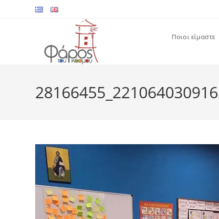
Skip
to
content
Ποιοι είμαστε
28166455_221064030916