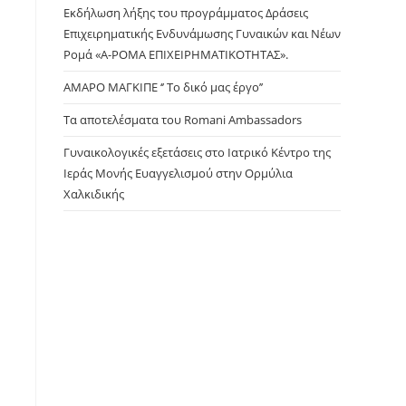
panel.
Εκδήλωση λήξης του προγράμματος Δράσεις
Επιχειρηματικής Ενδυνάμωσης Γυναικών και Νέων
Ρομά «Α-ΡΟΜΑ ΕΠΙΧΕΙΡΗΜΑΤΙΚΟΤΗΤΑΣ».
ΑΜΑΡΟ ΜΑΓΚΙΠΕ ‘’ Το δικό μας έργο’’
Τα αποτελέσματα του Romani Ambassadors
Γυναικολογικές εξετάσεις στο Ιατρικό Κέντρο της
Ιεράς Μονής Ευαγγελισμού στην Ορμύλια
Χαλκιδικής