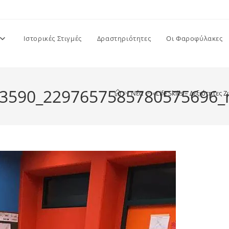
Ιστορικές Στιγμές
Δραστηριότητες
Οι Φαροφύλακες
3590_2297657585780575696_
>
Νέα
>
«Life Skills – Δεξιότητε