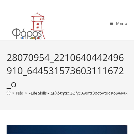
Skip
to
content
Menu
28070954_2210640442496
910_644531573603111672
_o
>
Νέα
>
«Life Skills – Δεξιότητες Ζωής: Αναπτύσσοντας Κοινωνικού