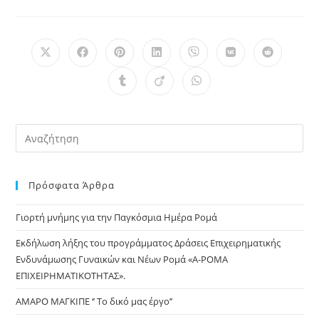
Opens
Opens
Opens
Opens
Opens
Opens
Opens
in
in
in
in
in
in
in
a
a
a
a
a
a
a
Opens
Opens
Opens
new
new
new
new
new
new
new
in
in
in
window
window
window
window
window
window
window
a
a
a
new
new
new
window
window
window
Pre
Es
to
Πρόσφατα Άρθρα
clo
the
Γιορτή μνήμης για την Παγκόσμια Ημέρα Ρομά
sea
pan
Εκδήλωση λήξης του προγράμματος Δράσεις Επιχειρηματικής
Ενδυνάμωσης Γυναικών και Νέων Ρομά «Α-ΡΟΜΑ
ΕΠΙΧΕΙΡΗΜΑΤΙΚΟΤΗΤΑΣ».
ΑΜΑΡΟ ΜΑΓΚΙΠΕ ‘’ Το δικό μας έργο’’