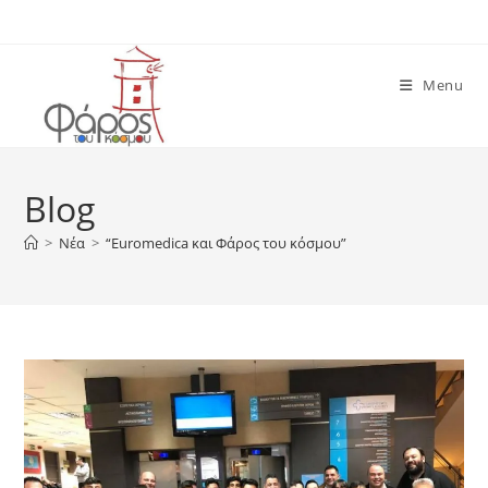
Skip
to
content
Menu
Blog
>
Νέα
>
“Euromedica και Φάρος του κόσμου”