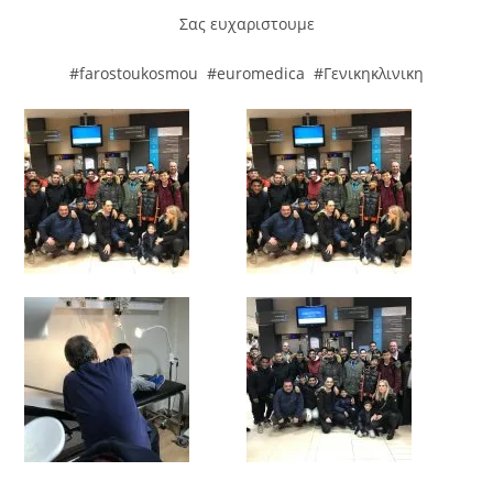
Σας ευχαριστουμε
#farostoukosmou #euromedica #Γενικηκλινικη