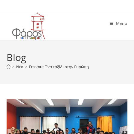
Skip
to
content
Menu
Blog
>
Νέα
>
Erasmus Ένα ταξίδι στην Ευρώπη