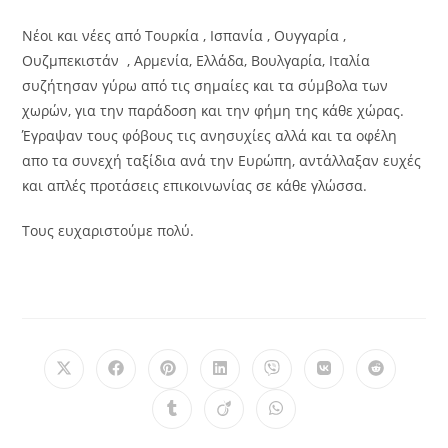
Νέοι και νέες από Τουρκία , Ισπανία , Ουγγαρία ,
Ουζμπεκιστάν , Αρμενία, Ελλάδα, Βουλγαρία, Ιταλία
συζήτησαν γύρω από τις σημαίες και τα σύμβολα των
χωρών, για την παράδοση και την φήμη της κάθε χώρας.
Έγραψαν τους φόβους τις ανησυχίες αλλά και τα οφέλη
απο τα συνεχή ταξίδια ανά την Ευρώπη, αντάλλαξαν ευχές
και απλές προτάσεις επικοινωνίας σε κάθε γλώσσα.
Τους ευχαριστούμε πολύ.
Opens
Opens
Opens
Opens
Opens
Opens
Opens
in
in
in
in
in
in
in
a
a
a
a
a
a
a
Opens
Opens
Opens
new
new
new
new
new
new
new
in
in
in
window
window
window
window
window
window
window
a
a
a