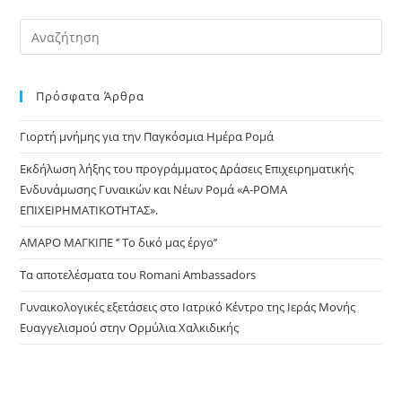
new
new
new
window
window
window
Pre
Es
to
Πρόσφατα Άρθρα
clo
the
Γιορτή μνήμης για την Παγκόσμια Ημέρα Ρομά
sea
pan
Εκδήλωση λήξης του προγράμματος Δράσεις Επιχειρηματικής
Ενδυνάμωσης Γυναικών και Νέων Ρομά «Α-ΡΟΜΑ
ΕΠΙΧΕΙΡΗΜΑΤΙΚΟΤΗΤΑΣ».
ΑΜΑΡΟ ΜΑΓΚΙΠΕ ‘’ Το δικό μας έργο’’
Τα αποτελέσματα του Romani Ambassadors
Γυναικολογικές εξετάσεις στο Ιατρικό Κέντρο της Ιεράς Μονής
Ευαγγελισμού στην Ορμύλια Χαλκιδικής