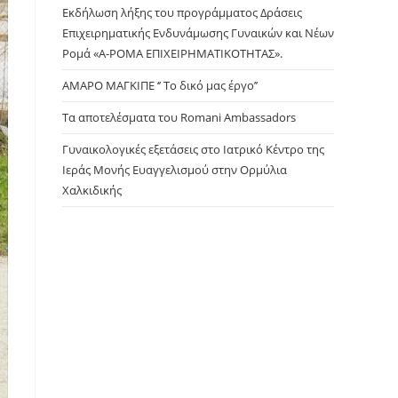
panel.
Εκδήλωση λήξης του προγράμματος Δράσεις
Επιχειρηματικής Ενδυνάμωσης Γυναικών και Νέων
Ρομά «Α-ΡΟΜΑ ΕΠΙΧΕΙΡΗΜΑΤΙΚΟΤΗΤΑΣ».
ΑΜΑΡΟ ΜΑΓΚΙΠΕ ‘’ Το δικό μας έργο’’
Τα αποτελέσματα του Romani Ambassadors
Γυναικολογικές εξετάσεις στο Ιατρικό Κέντρο της
Ιεράς Μονής Ευαγγελισμού στην Ορμύλια
Χαλκιδικής