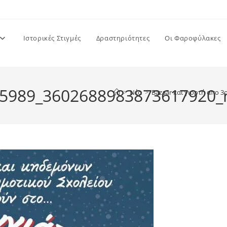
Ιστορικές Στιγμές
Δραστηριότητες
Οι Φαροφύλακες
5989_3602688983873617920_
>
Νέα
>
Bazaar και γιορτή απο 3