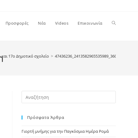
Toggle
Προσφορές
Νέα
Videos
Επικοινωνία
website
n
o και 17ο Δημοτικό σχολείο
>
47436236_2413582965535989_360268898387
search
Press
Escape
to
Πρόσφατα Άρθρα
close
the
Γιορτή μνήμης για την Παγκόσμια Ημέρα Ρομά
search