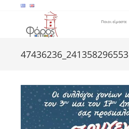
Skip
to
content
Ποιοι είμαστε
47436236_241358296553