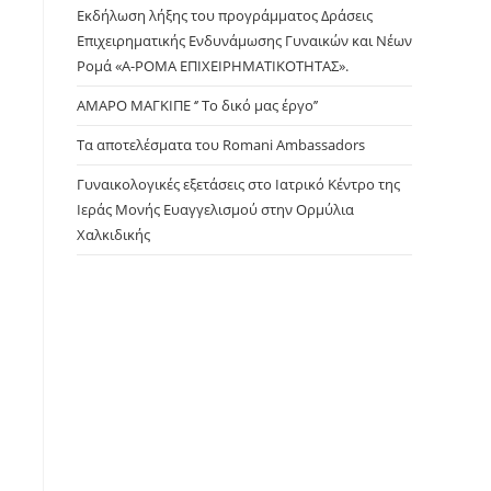
panel.
Εκδήλωση λήξης του προγράμματος Δράσεις
Επιχειρηματικής Ενδυνάμωσης Γυναικών και Νέων
Ρομά «Α-ΡΟΜΑ ΕΠΙΧΕΙΡΗΜΑΤΙΚΟΤΗΤΑΣ».
ΑΜΑΡΟ ΜΑΓΚΙΠΕ ‘’ Το δικό μας έργο’’
Τα αποτελέσματα του Romani Ambassadors
Γυναικολογικές εξετάσεις στο Ιατρικό Κέντρο της
Ιεράς Μονής Ευαγγελισμού στην Ορμύλια
Χαλκιδικής