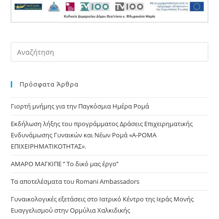
Pre
Es
to
Πρόσφατα Άρθρα
clo
the
Γιορτή μνήμης για την Παγκόσμια Ημέρα Ρομά
sea
pan
Εκδήλωση λήξης του προγράμματος Δράσεις Επιχειρηματικής
Ενδυνάμωσης Γυναικών και Νέων Ρομά «Α-ΡΟΜΑ
ΕΠΙΧΕΙΡΗΜΑΤΙΚΟΤΗΤΑΣ».
ΑΜΑΡΟ ΜΑΓΚΙΠΕ ‘’ Το δικό μας έργο’’
Τα αποτελέσματα του Romani Ambassadors
Γυναικολογικές εξετάσεις στο Ιατρικό Κέντρο της Ιεράς Μονής
Ευαγγελισμού στην Ορμύλια Χαλκιδικής