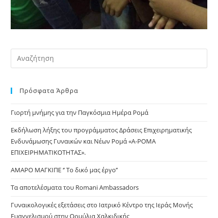
Pre
Es
to
Πρόσφατα Άρθρα
clo
the
Γιορτή μνήμης για την Παγκόσμια Ημέρα Ρομά
sea
pan
Εκδήλωση λήξης του προγράμματος Δράσεις Επιχειρηματικής
Ενδυνάμωσης Γυναικών και Νέων Ρομά «Α-ΡΟΜΑ
ΕΠΙΧΕΙΡΗΜΑΤΙΚΟΤΗΤΑΣ».
ΑΜΑΡΟ ΜΑΓΚΙΠΕ ‘’ Το δικό μας έργο’’
Τα αποτελέσματα του Romani Ambassadors
Γυναικολογικές εξετάσεις στο Ιατρικό Κέντρο της Ιεράς Μονής
Ευαγγελισμού στην Ορμύλια Χαλκιδικής