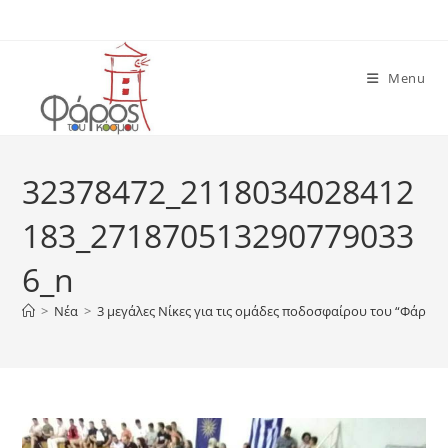
Skip
to
content
Menu
32378472_2118034028412
183_271870513290779033
6_n
>
Νέα
>
3 μεγάλες Νίκες για τις ομάδες ποδοσφαίρου του “Φάρου