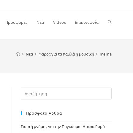
Toggle
Προσφορές
Νέα
Videos
Επικοινωνία
website
>
Νέα
>
Φάρος για τα παιδιά η μουσική
>
melina
search
Press
Escape
to
Πρόσφατα Άρθρα
close
the
Γιορτή μνήμης για την Παγκόσμια Ημέρα Ρομά
search