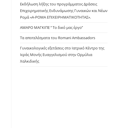
panel.
Εκδήλωση λήξης του προγράμματος Δράσεις
Επιχειρηματικής Ενδυνάμωσης Γυναικών και Νέων
Ρομά «Α-ΡΟΜΑ ΕΠΙΧΕΙΡΗΜΑΤΙΚΟΤΗΤΑΣ».
ΑΜΑΡΟ ΜΑΓΚΙΠΕ ‘’ Το δικό μας έργο’’
Τα αποτελέσματα του Romani Ambassadors
Γυναικολογικές εξετάσεις στο Ιατρικό Κέντρο της
Ιεράς Μονής Ευαγγελισμού στην Ορμύλια
Χαλκιδικής