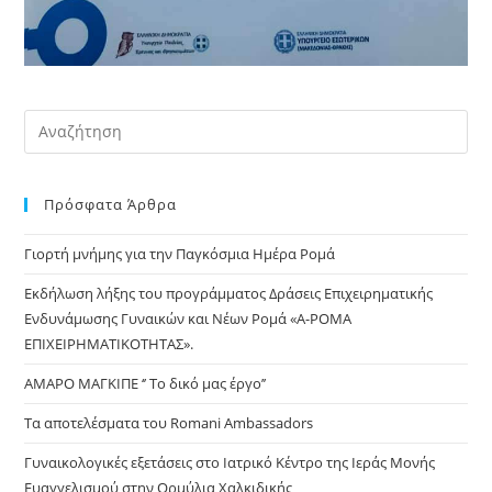
Pre
Es
to
Πρόσφατα Άρθρα
clo
the
Γιορτή μνήμης για την Παγκόσμια Ημέρα Ρομά
sea
pan
Εκδήλωση λήξης του προγράμματος Δράσεις Επιχειρηματικής
Ενδυνάμωσης Γυναικών και Νέων Ρομά «Α-ΡΟΜΑ
ΕΠΙΧΕΙΡΗΜΑΤΙΚΟΤΗΤΑΣ».
ΑΜΑΡΟ ΜΑΓΚΙΠΕ ‘’ Το δικό μας έργο’’
Τα αποτελέσματα του Romani Ambassadors
Γυναικολογικές εξετάσεις στο Ιατρικό Κέντρο της Ιεράς Μονής
Ευαγγελισμού στην Ορμύλια Χαλκιδικής