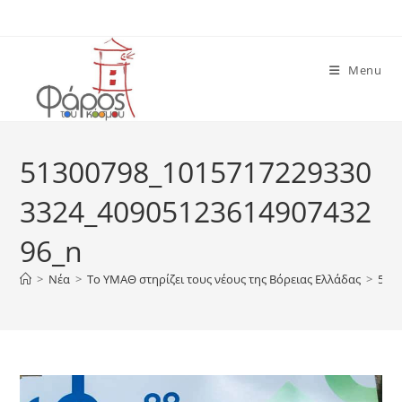
Skip
to
content
Menu
51300798_1015717229330
3324_40905123614907432
96_n
>
Νέα
>
Το ΥΜΑΘ στηρίζει τους νέους της Βόρειας Ελλάδας
>
513