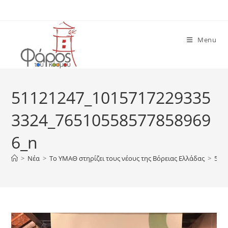
Skip
to
content
Menu
51121247_1015717229335
3324_76510558577858969
6_n
>
Νέα
>
Το ΥΜΑΘ στηρίζει τους νέους της Βόρειας Ελλάδας
>
511