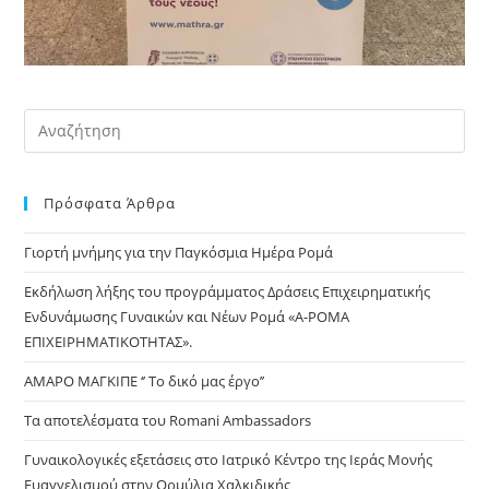
Pre
Es
to
Πρόσφατα Άρθρα
clo
the
Γιορτή μνήμης για την Παγκόσμια Ημέρα Ρομά
sea
pan
Εκδήλωση λήξης του προγράμματος Δράσεις Επιχειρηματικής
Ενδυνάμωσης Γυναικών και Νέων Ρομά «Α-ΡΟΜΑ
ΕΠΙΧΕΙΡΗΜΑΤΙΚΟΤΗΤΑΣ».
ΑΜΑΡΟ ΜΑΓΚΙΠΕ ‘’ Το δικό μας έργο’’
Τα αποτελέσματα του Romani Ambassadors
Γυναικολογικές εξετάσεις στο Ιατρικό Κέντρο της Ιεράς Μονής
Ευαγγελισμού στην Ορμύλια Χαλκιδικής