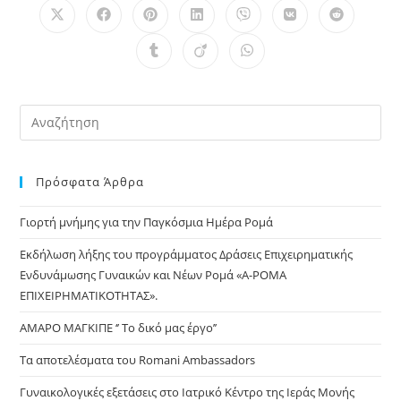
Opens
Opens
Opens
Opens
Opens
Opens
Opens
in
in
in
in
in
in
in
a
a
a
a
a
a
a
Opens
Opens
Opens
new
new
new
new
new
new
new
in
in
in
window
window
window
window
window
window
window
a
a
a
new
new
new
window
window
window
Pre
Es
to
Πρόσφατα Άρθρα
clo
the
Γιορτή μνήμης για την Παγκόσμια Ημέρα Ρομά
sea
pan
Εκδήλωση λήξης του προγράμματος Δράσεις Επιχειρηματικής
Ενδυνάμωσης Γυναικών και Νέων Ρομά «Α-ΡΟΜΑ
ΕΠΙΧΕΙΡΗΜΑΤΙΚΟΤΗΤΑΣ».
ΑΜΑΡΟ ΜΑΓΚΙΠΕ ‘’ Το δικό μας έργο’’
Τα αποτελέσματα του Romani Ambassadors
Γυναικολογικές εξετάσεις στο Ιατρικό Κέντρο της Ιεράς Μονής