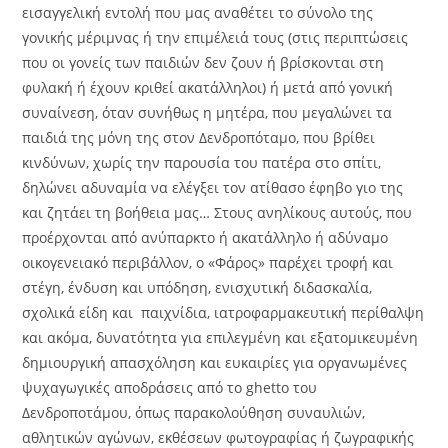
εισαγγελική εντολή που μας αναθέτει το σύνολο της
γονικής μέριμνας ή την επιμέλειά τους (στις περιπτώσεις
που οι γονείς των παιδιών δεν ζουν ή βρίσκονται στη
φυλακή ή έχουν κριθεί ακατάλληλοι) ή μετά από γονική
συναίνεση, όταν συνήθως η μητέρα, που μεγαλώνει τα
παιδιά της μόνη της στον Δενδροπόταμο, που βρίθει
κινδύνων, χωρίς την παρουσία του πατέρα στο σπίτι,
δηλώνει αδυναμία να ελέγξει τον ατίθασο έφηβο γιο της
και ζητάει τη βοήθεια μας… Στους ανηλίκους αυτούς, που
προέρχονται από ανύπαρκτο ή ακατάλληλο ή αδύναμο
οικογενειακό περιβάλλον, ο «Φάρος» παρέχει τροφή και
στέγη, ένδυση και υπόδηση, ενισχυτική διδασκαλία,
σχολικά είδη και παιχνίδια, ιατροφαρμακευτική περίθαλψη
και ακόμα, δυνατότητα για επιλεγμένη και εξατομικευμένη
δημιουργική απασχόληση και ευκαιρίες για οργανωμένες
ψυχαγωγικές αποδράσεις από το ghetto του
Δενδροποτάμου, όπως παρακολούθηση συναυλιών,
αθλητικών αγώνων, εκθέσεων φωτογραφίας ή ζωγραφικής