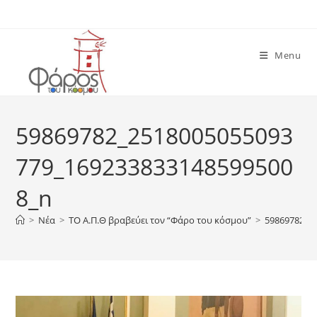
Skip
to
content
Menu
59869782_2518005055093
779_169233833148599500
8_n
>
Νέα
>
ΤΟ Α.Π.Θ βραβεύει τον “Φάρο του κόσμου”
>
59869782_2