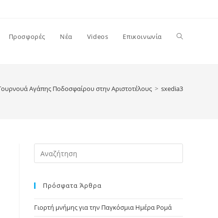
Toggle
Προσφορές
Νέα
Videos
Επικοινωνία
website
Τουρνουά Αγάπης Ποδοσφαίρου στην Αριστοτέλους
>
sxedia3
search
Press
Escape
to
Πρόσφατα Άρθρα
close
the
Γιορτή μνήμης για την Παγκόσμια Ημέρα Ρομά
search