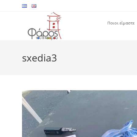
Skip
to
content
Ποιοι είμαστε
sxedia3