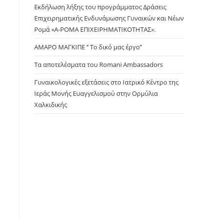
panel.
Εκδήλωση λήξης του προγράμματος Δράσεις
Επιχειρηματικής Ενδυνάμωσης Γυναικών και Νέων
Ρομά «Α-ΡΟΜΑ ΕΠΙΧΕΙΡΗΜΑΤΙΚΟΤΗΤΑΣ».
ΑΜΑΡΟ ΜΑΓΚΙΠΕ ‘’ Το δικό μας έργο’’
Τα αποτελέσματα του Romani Ambassadors
Γυναικολογικές εξετάσεις στο Ιατρικό Κέντρο της
Ιεράς Μονής Ευαγγελισμού στην Ορμύλια
Χαλκιδικής