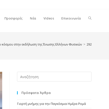
Toggle
Προσφορές
Νέα
Videos
Επικοινωνία
website
ου κόσμου στην εκδήλωση της Ένωσης Ελλήνων Φυσικών
>
29251025_1021
search
Press
Escape
to
Πρόσφατα Άρθρα
close
the
Γιορτή μνήμης για την Παγκόσμια Ημέρα Ρομά
search