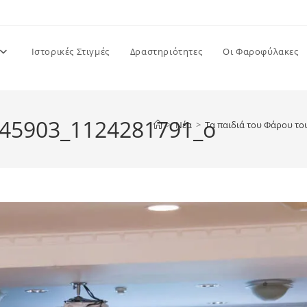
Ιστορικές Στιγμές
Δραστηριότητες
Οι Φαροφύλακες
45903_1124281791_o
>
Νέα
>
Τα παιδιά του Φάρου τ