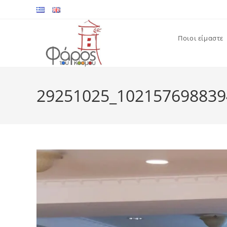
Skip
to
content
Ποιοι είμαστε
29251025_102157698839