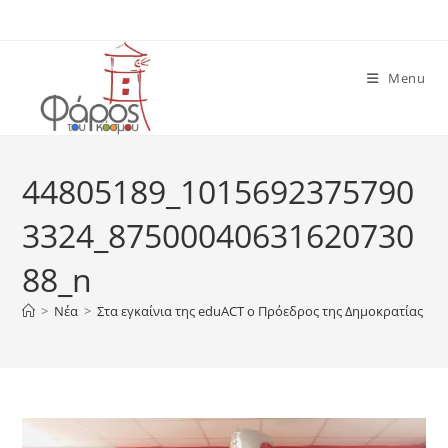
Skip
to
content
Menu
44805189_1015692375790
3324_87500040631620730
88_n
>
Νέα
>
Στα εγκαίνια της eduACT ο Πρόεδρος της Δημοκρατίας
>