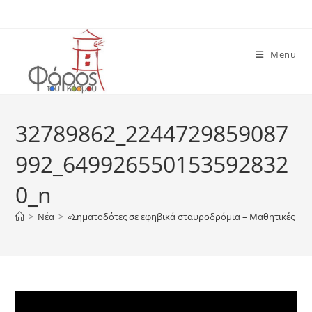
Skip
to
content
Menu
32789862_2244729859087
992_649926550153592832
0_n
>
Νέα
>
«Σηματοδότες σε εφηβικά σταυροδρόμια – Μαθητικές Κοι