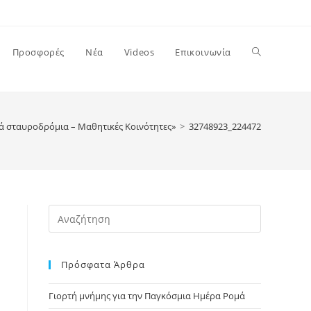
Toggle
Προσφορές
Νέα
Videos
Επικοινωνία
website
ά σταυροδρόμια – Μαθητικές Κοινότητες»
>
32748923_2244729585754686
search
Press
Escape
to
Πρόσφατα Άρθρα
close
the
Γιορτή μνήμης για την Παγκόσμια Ημέρα Ρομά
search