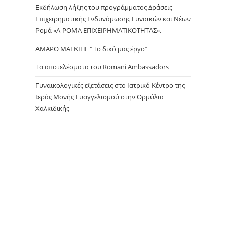
panel.
Εκδήλωση λήξης του προγράμματος Δράσεις
Επιχειρηματικής Ενδυνάμωσης Γυναικών και Νέων
Ρομά «Α-ΡΟΜΑ ΕΠΙΧΕΙΡΗΜΑΤΙΚΟΤΗΤΑΣ».
ΑΜΑΡΟ ΜΑΓΚΙΠΕ ‘’ Το δικό μας έργο’’
Τα αποτελέσματα του Romani Ambassadors
Γυναικολογικές εξετάσεις στο Ιατρικό Κέντρο της
Ιεράς Μονής Ευαγγελισμού στην Ορμύλια
Χαλκιδικής