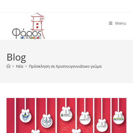
Skip
to
content
Menu
Blog
>
Νέα
>
Πρόσκληση σε Χριστουγεννιάτικο γεύμα