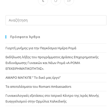
Opens
Opens
Opens
new
new
new
new
new
new
new
in
in
in
window
window
window
window
window
window
window
a
a
a
new
new
new
window
window
window
Pre
Es
to
Πρόσφατα Άρθρα
clo
the
Γιορτή μνήμης για την Παγκόσμια Ημέρα Ρομά
sea
pan
Εκδήλωση λήξης του προγράμματος Δράσεις Επιχειρηματικής
Ενδυνάμωσης Γυναικών και Νέων Ρομά «Α-ΡΟΜΑ
ΕΠΙΧΕΙΡΗΜΑΤΙΚΟΤΗΤΑΣ».
ΑΜΑΡΟ ΜΑΓΚΙΠΕ ‘’ Το δικό μας έργο’’
Τα αποτελέσματα του Romani Ambassadors
Γυναικολογικές εξετάσεις στο Ιατρικό Κέντρο της Ιεράς Μονής
Ευαγγελισμού στην Ορμύλια Χαλκιδικής