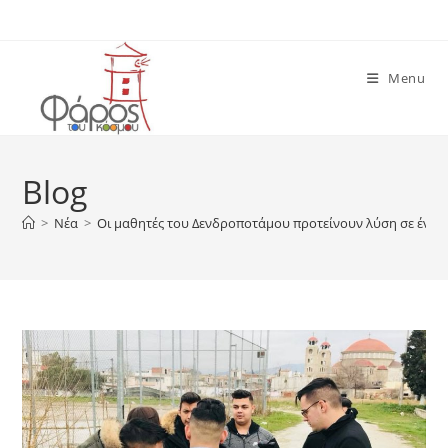
Skip
to
content
Menu
Blog
>
Νέα
>
Οι μαθητές του Δενδροποτάμου προτείνουν λύση σε ένα 