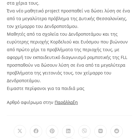
στα χέρια τους.
Ένα νέο μαθητικό project προσπαθεί να δώσει λύση σε ένα
από τα μεγαλύτερα πρόβλημα της Δυτικής Θεσσαλονίκης,
τον χείμαρρο του Δενδροποτάμου.
Μαθητές από τα σχολεία του Δενδροποτάμου και της
ευρύτερης περιοχής Κορδελιού και Ευόσμου που βιώνουν
από πρώτο χέρι τα προβλήματα της περιοχής τους, με
αφορμή τον εκπαιδευτικό διαγωνισμό ρομποτικής της FLL
προσπαθούν να δώσουν λύση σε ένα από τα μεγαλύτερα
προβλήματα της γειτονιάς τους, τον χείμαρρο του
Δενδροποτάμου.
Ειμαστε περίφανοι για τα παιδιά μας
Αρθρό αφιέρωμα στην
Παράλλαξη
Opens
Opens
Opens
Opens
Opens
Opens
Opens
in
in
in
in
in
in
in