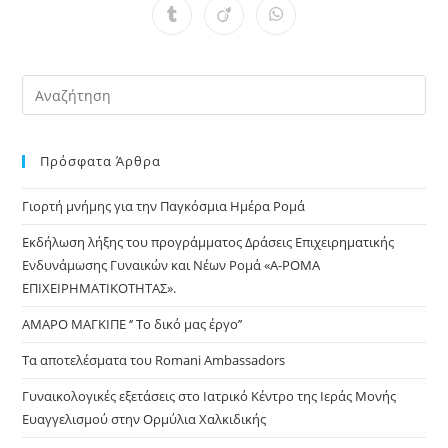
a
a
a
a
a
a
a
Opens
Opens
Opens
new
new
new
new
new
new
new
in
in
in
window
window
window
window
window
window
window
a
a
a
new
new
new
window
window
window
Pre
Es
to
Πρόσφατα Άρθρα
clo
the
Γιορτή μνήμης για την Παγκόσμια Ημέρα Ρομά
sea
pan
Εκδήλωση λήξης του προγράμματος Δράσεις Επιχειρηματικής
Ενδυνάμωσης Γυναικών και Νέων Ρομά «Α-ΡΟΜΑ
ΕΠΙΧΕΙΡΗΜΑΤΙΚΟΤΗΤΑΣ».
ΑΜΑΡΟ ΜΑΓΚΙΠΕ ‘’ Το δικό μας έργο’’
Τα αποτελέσματα του Romani Ambassadors
Γυναικολογικές εξετάσεις στο Ιατρικό Κέντρο της Ιεράς Μονής
Ευαγγελισμού στην Ορμύλια Χαλκιδικής