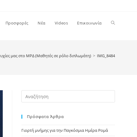
Toggle
Προσφορές
Νέα
Videos
Επικοινωνία
website
τυχίες μας στο ΜΡΔ (Μαθητές σε ρόλο διπλωμάτη)
>
IMG_8484
search
Press
Escape
to
Πρόσφατα Άρθρα
close
the
Γιορτή μνήμης για την Παγκόσμια Ημέρα Ρομά
search