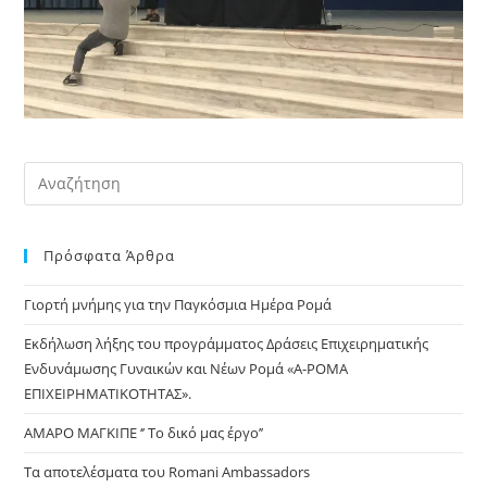
Pre
Es
to
Πρόσφατα Άρθρα
clo
the
Γιορτή μνήμης για την Παγκόσμια Ημέρα Ρομά
sea
pan
Εκδήλωση λήξης του προγράμματος Δράσεις Επιχειρηματικής
Ενδυνάμωσης Γυναικών και Νέων Ρομά «Α-ΡΟΜΑ
ΕΠΙΧΕΙΡΗΜΑΤΙΚΟΤΗΤΑΣ».
ΑΜΑΡΟ ΜΑΓΚΙΠΕ ‘’ Το δικό μας έργο’’
Τα αποτελέσματα του Romani Ambassadors