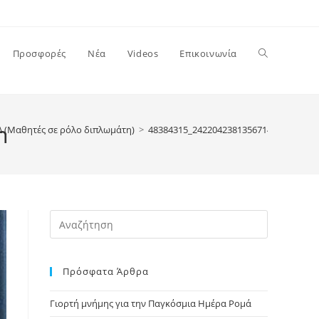
Toggle
Προσφορές
Νέα
Videos
Επικοινωνία
website
n
ΡΔ (Μαθητές σε ρόλο διπλωμάτη)
>
48384315_2422042381356714_81892879
search
Press
Escape
to
Πρόσφατα Άρθρα
close
the
Γιορτή μνήμης για την Παγκόσμια Ημέρα Ρομά
search