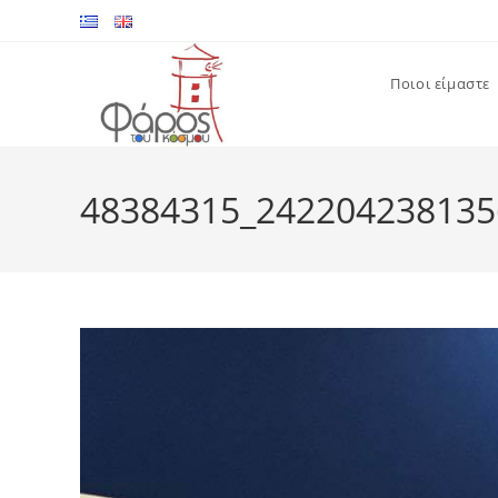
Skip
to
content
Ποιοι είμαστε
48384315_242204238135