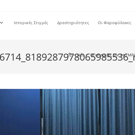
Ιστορικές Στιγμές
Δραστηριότητες
Οι Φαροφύλακες
6714_8189287978065985536_
>
Νέα
>
Οι επιτυχίες μας στο Μ