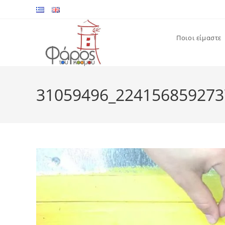
Skip
to
content
Ποιοι είμαστε
31059496_224156859273