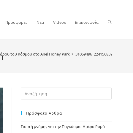
Toggle
Προσφορές
Νέα
Videos
Επικοινωνία
website
n
άρου του Κόσμου στο Anel Honey Park
>
31059496_2241568592737428_1
search
Press
Escape
to
Πρόσφατα Άρθρα
close
the
Γιορτή μνήμης για την Παγκόσμια Ημέρα Ρομά
search