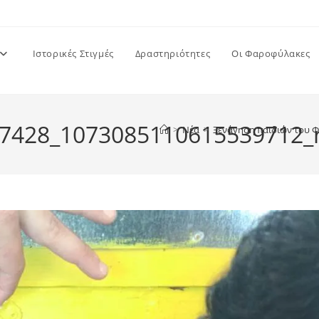
Ιστορικές Στιγμές
Δραστηριότητες
Οι Φαροφύλακες
7428_1073085110615539712_
>
Νέα
>
Ξενάγηση παιδιών του Φ