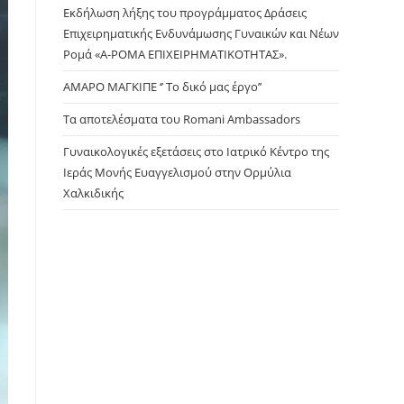
panel.
Εκδήλωση λήξης του προγράμματος Δράσεις
Επιχειρηματικής Ενδυνάμωσης Γυναικών και Νέων
Ρομά «Α-ΡΟΜΑ ΕΠΙΧΕΙΡΗΜΑΤΙΚΟΤΗΤΑΣ».
ΑΜΑΡΟ ΜΑΓΚΙΠΕ ‘’ Το δικό μας έργο’’
Τα αποτελέσματα του Romani Ambassadors
Γυναικολογικές εξετάσεις στο Ιατρικό Κέντρο της
Ιεράς Μονής Ευαγγελισμού στην Ορμύλια
Χαλκιδικής