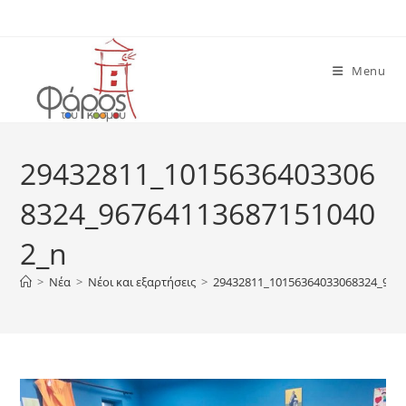
Skip
to
content
Menu
29432811_1015636403306
8324_96764113687151040
2_n
>
Νέα
>
Νέοι και εξαρτήσεις
>
29432811_10156364033068324_967